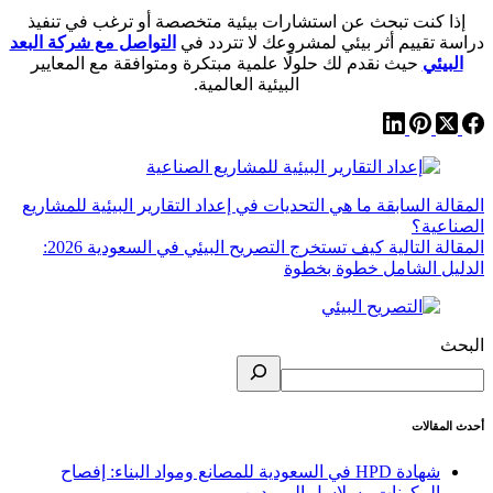
إذا كنت تبحث عن استشارات بيئية متخصصة أو ترغب في تنفيذ
دراسة تقييم أثر بيئي لمشروعك لا تتردد في
التواصل مع شركة البعد
البيئي
حيث نقدم لك حلولًا علمية مبتكرة ومتوافقة مع المعايير
البيئية العالمية.
ال
مقالة
السابقة
ما هي التحديات في إعداد التقارير البيئية للمشاريع
الصناعية؟
ال
مقالة
التالية
كيف تستخرج التصريح البيئي في السعودية 2026:
الدليل الشامل خطوة بخطوة
البحث
أحدث المقالات
شهادة HPD في السعودية للمصانع ومواد البناء: إفصاح
المكونات وسلاسل الموردين