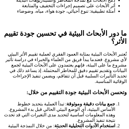
دمج الأبحاث مع نمذجة المخاطر والسيناريوهات البديلة
أثر الأبحاث على تصميم إجراءات التخفيف والمتابعة
أمثلة تطبيقية: تنوع أحيائي، جودة هواء، مياه، وضوضاء
ما دور الأبحاث البيئية في تحسين جودة تقييم
الأثر؟
تُعتبر الأبحاث البيئية بمثابة العمود الفقري لعملية تقييم الأثر البيئي
لأي مشروع. فعندما يبدأ فريق من العلماء والخبراء في دراسة تأثير
مشروع ما على البيئة، فإنهم يعتمدون على الأبحاث البيئية لجمع
البيانات وتقديم تقييم دقيق للمخاطر المحتملة. إذ يساعد ذلك في
تحديد التأثيرات السلبية قبل أن تتفاقم، ويضمن تنفيذ الإجراءات
الوقائية المناسبة.
وتحسن الأبحاث البيئية جودة التقييم من خلال:
جمع بيانات دقيقة وموثوقة
: تبدأ العملية بتحديد خطوط
الأساس البيئية، أي الوضع البيئي الحالي قبل بدء المشروع.
وهذه المعلومات أساسية لتحديد مدى التغيرات التي قد تحدث
نتيجة تنفيذ المشروع.
استخدام الأدوات التحليلية الحديثة
: من خلال النمذجة البيئية