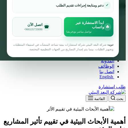
info@albuad.sa
966535733690 +
✓
دعم ومتابعة إجراءات تقديم الطلب
الرئيسية
ابدأ الاستشارة عبر
اتصل الآن
☎
☘
واتساب
الخدمات
+966535733690
تواصل مباشر مع فريقنا
من نحن
برفايل الشركة
مشاريعنا
تنويه:
شركة البعد البيئي شركة استشارات بيئية تساعد المنشآت في استيفاء المتطلبات
القطاعات
وتجهيز الطلبات، بينما يتم إصدار التصاريح من الجهات التنظيمية المختصة.
الاسئلة الشائعة
المدونة
الوظائف
اتصل بنا
English
طلب استشارة
بحث
القائمة
أهمية الأبحاث البيئية في تقييم تأثير المشاريع