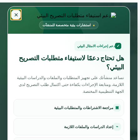
التجاوز إلى المحتوى
×
استشارات بيئية متخصصة للمنشآت
لا توجد نتائج
✓
دعم إجراءات الامتثال البيئي
هل تحتاج دعمًا لاستيفاء متطلبات التصريح
الرئيسية
البيئي؟
الخدمات
من نحن
نساعد منشأتك على تجهيز المتطلبات والملفات والدراسات البيئية
برفايل الشركة
اللازمة، ومتابعة الإجراءات بكفاءة حتى اكتمال طلب التصريح لدى
مشاريعنا
الجهة التنظيمية المختصة.
القطاعات
الاسئلة الشائعة
المدونة
▣
مراجعة الاشتراطات والمتطلبات البيئية
الوظائف
اتصل بنا
English
⌁
إعداد الدراسات والملفات اللازمة