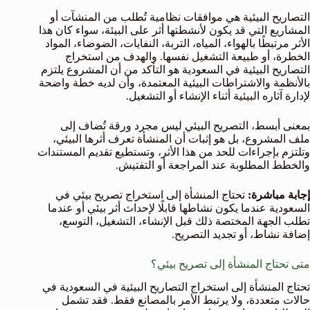
التصاريح البيئية هي موافقات نظامية تُطلب من المنشآت أو
المشاريع التي قد يكون لأنشطتها أثر على البيئة، سواء كان هذا
الأثر مرتبطًا بالهواء، المياه، التربة، النفايات، الضوضاء، المواد
الخطرة، أو طبيعة التشغيل نفسها. والهدف من استخراج
التصاريح البيئية في السعودية هو التأكد من أن المشروع يلتزم
بالأنظمة والاشتراطات البيئية المعتمدة، وأن لديه خطة واضحة
لإدارة آثاره البيئية أثناء الإنشاء أو التشغيل.
بمعنى أبسط، التصريح البيئي ليس مجرد ورقة تُضاف إلى
ملف المشروع، بل هو إثبات أن المنشأة تعرف أثرها البيئي،
وتلتزم بإجراءات للحد من هذا الأثر، وتستطيع تقديم المستندات
والخطط المطلوبة عند المراجعة أو التفتيش.
إجابة مباشرة:
تحتاج المنشأة إلى استخراج تصريح بيئي في
السعودية عندما يكون نشاطها قابلًا لإحداث أثر بيئي أو عندما
تطلب الجهة المختصة ذلك قبل الإنشاء، التشغيل، التوسع،
إضافة نشاط، أو تجديد التصريح.
متى تحتاج المنشأة إلى تصريح بيئي؟
تحتاج المنشأة إلى استخراج التصاريح البيئية في السعودية في
حالات متعددة، ولا يرتبط الأمر بالمصانع فقط. فقد تشمل