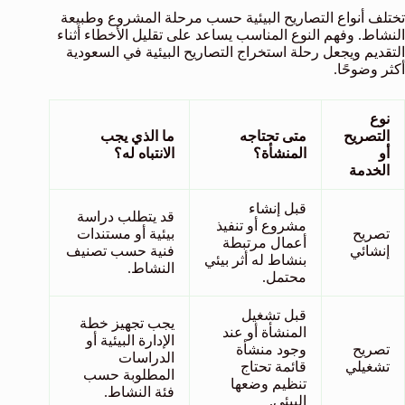
تختلف أنواع التصاريح البيئية حسب مرحلة المشروع وطبيعة
النشاط. وفهم النوع المناسب يساعد على تقليل الأخطاء أثناء
التقديم ويجعل رحلة استخراج التصاريح البيئية في السعودية
أكثر وضوحًا.
نوع
التصريح
متى تحتاجه
ما الذي يجب
أو
المنشأة؟
الانتباه له؟
الخدمة
قبل إنشاء
قد يتطلب دراسة
مشروع أو تنفيذ
تصريح
بيئية أو مستندات
أعمال مرتبطة
إنشائي
فنية حسب تصنيف
بنشاط له أثر بيئي
النشاط.
محتمل.
قبل تشغيل
يجب تجهيز خطة
المنشأة أو عند
الإدارة البيئية أو
تصريح
وجود منشأة
الدراسات
تشغيلي
قائمة تحتاج
المطلوبة حسب
تنظيم وضعها
فئة النشاط.
البيئي.