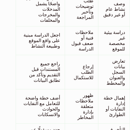
طلب
وصف
واضحًا يشمل
توضيحات
نشاط عام
المدخلات
وتأخير
أو غير دقيق
والمخرجات
المراجعة
والمخلفات
دراسة بيئية
ملاحظات
اجعل الدراسة مبنية
غير
فنية أو
على واقع الموقع
مخصصة
ضعف قبول
وطبيعة النشاط
للموقع
الدراسة
تعارض
راجع جميع
بيانات
إرجاع
المستندات قبل
السجل
الطلب
التقديم وتأكد من
والعنوان
للاستكمال
تطابق البيانات
والمخطط
ظهور
إهمال خطة
أضف خطة واضحة
ملاحظات
إدارة
للتعامل مع النفايات
متعلقة
النفايات أو
والحوادث
بإدارة
الطوارئ
والانسكابات
المخاطر
التأخر في
حدد مسؤولًا عن