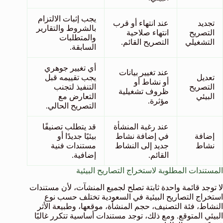
يجب إثبات الالتزام
تجديد
عند انتهاء أو قرب
بالشروط والتقارير
التصريح
انتهاء صلاحية
والمتطلبات
التشغيلي
التصريح القائم.
السابقة.
أي تغيير جوهري
عند تغيير بيانات
تعديل
يجب تقييمه قبل
أو نشاط أو
التصريح
التنفيذ لتجنب
ظروف تشغيلية
البيئي
التعارض مع
مؤثرة.
التصريح الحالي.
عند رغبة المنشأة
قد يتطلب تصنيفًا
إضافة
في إضافة نشاط
بيئيًا جديدًا أو
نشاط
جديد إلى النشاط
مستندات فنية
القائم.
إضافية.
المستندات المطلوبة لاستخراج التصاريح البيئية
لا توجد قائمة واحدة ثابتة تصلح لجميع المنشآت، لأن مستندات
استخراج التصاريح البيئية في السعودية تختلف حسب نوع
النشاط، فئة التصنيف، حجم المنشأة، موقعها، وطبيعة الأثر
البيئي المتوقع. ومع ذلك، توجد مستندات أساسية تتكرر غالبًا