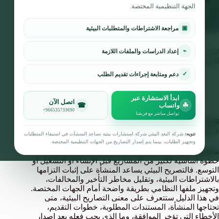
الجهة التنظيمية المختصة.
▣
مراجعة الاشتراطات والمتطلبات البيئية
⌁
استخراج التصاريح البيئية في السعودية 2026: الدليل
إعداد الدراسات والملفات اللازمة
للمتطلبات والخطوات
✓
دعم ومتابعة إجراءات تقديم الطلب
فريق البعد البيئي للاستشارات البيئية
15 يونيو، 2026
التوعية البيئية
تعليق واحد
ابدأ الاستشارة عبر
اتصل الآن
☎
☘
واتساب
+966535733690
تواصل مباشر مع فريقنا
تاريخ النشر:
15 يونيو 2026 |
مدة القراءة:
12 دقيقة |
الكاتب:
فريق البعد البيئي للاستشارات البيئية
تنويه:
شركة البعد البيئي شركة استشارات بيئية تساعد المنشآت في استيفاء المتطلبات
وتجهيز الطلبات، بينما يتم إصدار التصاريح من الجهات التنظيمية المختصة.
ملخص سريع:
يُعد استخراج التصاريح البيئية في السعودية
خطوة أساسية لكثير من المشاريع قبل الإنشاء أو التشغيل أو
التوسع. فالتصريح البيئي يساعد المنشأة على إثبات التزامها
بالاشتراطات البيئية، وتقليل مخاطر التأخير والمخالفات،
وتجهيز ملفها النظامي بطريقة واضحة أمام الجهات المختصة.
في هذا الدليل ستتعرف على معنى التصاريح البيئية، متى
تحتاجها المنشأة، المستندات المطلوبة، خطوات التقديم،
الأخطاء التي تؤخر الموافقة، وما الذي يجب فعله بعد إصدار