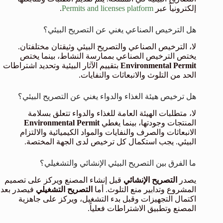
إلكترونياً عبر
Permits and licenses platform
.
هل الترخيص الصناعي يغني عن التصريح البيئي؟
لا، الترخيص الصناعي والتصريح البيئي وثيقتان مختلفتان.
يختص الترخيص الصناعي بممارسة النشاط، بينما يختص
Environmental Permit
بتقييم الآثار البيئية وتحديد اشتراطات
الحد من التلوث والانبعاثات والنفايات.
هل ترخيص هيئة الغذاء والدواء يغني عن التصريح البيئي؟
لا، متطلبات الهيئة العامة للغذاء والدواء تتعلق بسلامة
المنتجات وجودتها، بينما يغطي
Environmental Permit
الانبعاثات والصرف والنفايات والمواد الكيميائية والالتزام
البيئي. يجب استكمال كل ترخيص لدى الجهة المختصة.
ما الفرق بين التصريح البيئي الإنشائي والتشغيلي؟
يصدر
التصريح الإنشائي
قبل إنشاء المصنع ويركز على تصميم
المشروع وتدابير منع التلوث. أما
التصريح التشغيلي
فيصدر بعد
اكتمال التجهيزات وقبل بدء التشغيل، ويركز على جاهزية
المصنع وتطبيق الاشتراطات فعلياً.