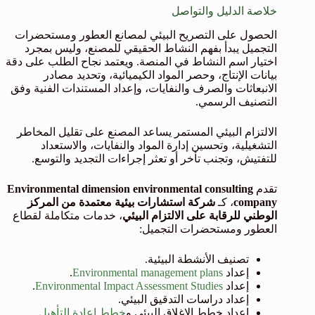
خلاصة الدليل والتواصل
الحصول على التصريح البيئي لمصانع العطور ومستحضرات
التجميل يبدأ بفهم النشاط الحقيقي للمصنع، وليس بمجرد
اختيار اسم النشاط في المنصة. ويعتمد نجاح الطلب على دقة
بيانات الإنتاج، وحصر المواد الكيميائية، وتحديد مصادر
الانبعاثات والصرف والنفايات، وإعداد المستندات الفنية وفق
التصنيف الرسمي.
الالتزام البيئي المستمر يساعد المصنع على تقليل المخاطر
التشغيلية، وتحسين إدارة المواد والنفايات، والاستعداد
للتفتيش، وتجنب تأخر أو تعثر إجراءات التجديد والتوسع.
تقدم
Environmental dimension environmental consulting
company
، كـ
شركة استشارات بيئية معتمدة من المركز
الوطني للرقابة على الالتزام البيئي
، خدمات متكاملة لقطاع
العطور ومستحضرات التجميل:
تصنيف الأنشطة البيئية.
إعداد
Environmental management plans
.
إعداد
Environmental Impact Assessment Studies
.
إعداد دراسات التدقيق البيئي.
إعداد خطط الإغلاق البيئي و
خطط إعادة التأهيل
.