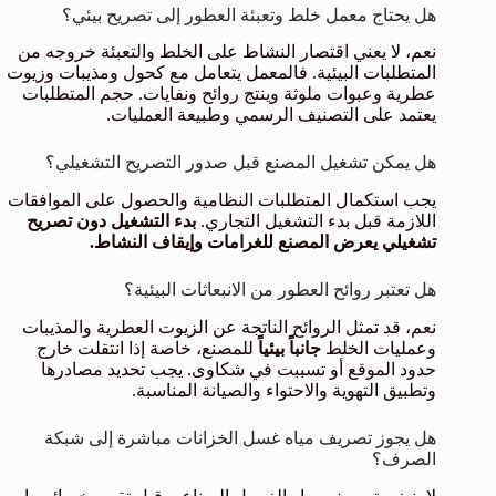
هل يحتاج معمل خلط وتعبئة العطور إلى تصريح بيئي؟
نعم، لا يعني اقتصار النشاط على الخلط والتعبئة خروجه من
المتطلبات البيئية. فالمعمل يتعامل مع كحول ومذيبات وزيوت
عطرية وعبوات ملوثة وينتج روائح ونفايات. حجم المتطلبات
يعتمد على التصنيف الرسمي وطبيعة العمليات.
هل يمكن تشغيل المصنع قبل صدور التصريح التشغيلي؟
يجب استكمال المتطلبات النظامية والحصول على الموافقات
اللازمة قبل بدء التشغيل التجاري.
بدء التشغيل دون تصريح
تشغيلي يعرض المصنع للغرامات وإيقاف النشاط.
هل تعتبر روائح العطور من الانبعاثات البيئية؟
نعم، قد تمثل الروائح الناتجة عن الزيوت العطرية والمذيبات
وعمليات الخلط
جانباً بيئياً
للمصنع، خاصة إذا انتقلت خارج
حدود الموقع أو تسببت في شكاوى. يجب تحديد مصادرها
وتطبيق التهوية والاحتواء والصيانة المناسبة.
هل يجوز تصريف مياه غسل الخزانات مباشرة إلى شبكة
الصرف؟