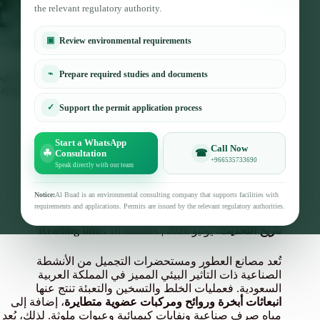
the relevant regulatory authority.
▣
Review environmental requirements
⌁
التصريح البيئي لمصانع العطور ومستحضرات التجميل في
Prepare required studies and documents
السعودية 2026: الدليل الشامل للاعتماد
✓
Support the permit application process
Albuad Enviromental Team for Environmental
Consulting
Start a WhatsApp
13 June، 2026
Environmental Awareness
Call Now
☘
☎
Consultation
+966535733690
Speak directly with our team
الكاتب:
مستشار بيئي معتمد – شركة البعد البيئي
Notice:
Al Buad is an environmental consulting company that supports facilities with
Experience:
سنوات في إصدار التصاريح البيئية للقطاع
requirements and applications. Permits are issued by the relevant regulatory authorities.
الصناعي والتجميلي
تاريخ التحديث:
يونيو 2026 |
18 minutes
Reading time:
تُعد مصانع العطور ومستحضرات التجميل من الأنشطة
الصناعية ذات التأثير البيئي المميز في المملكة العربية
السعودية. فعمليات الخلط والتسخين والتعبئة تنتج عنها
انبعاثات أبخرة وروائح ومركبات عضوية متطايرة
، إضافة إلى
مياه صرف صناعية ونفايات كيميائية وعبوات ملوثة. لذلك، يُعد