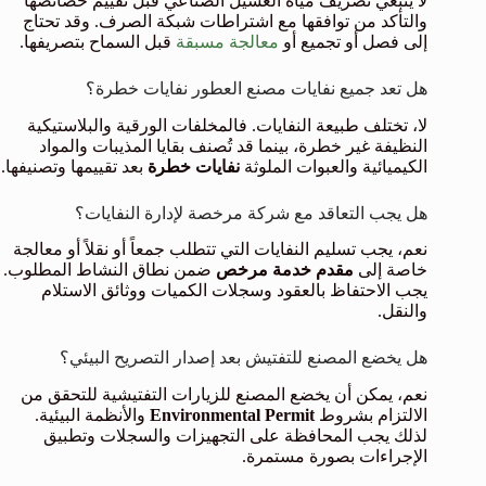
لا ينبغي تصريف مياه الغسيل الصناعي قبل تقييم خصائصها
والتأكد من توافقها مع اشتراطات شبكة الصرف. وقد تحتاج
إلى فصل أو تجميع أو
معالجة مسبقة
قبل السماح بتصريفها.
هل تعد جميع نفايات مصنع العطور نفايات خطرة؟
لا، تختلف طبيعة النفايات. فالمخلفات الورقية والبلاستيكية
النظيفة غير خطرة، بينما قد تُصنف بقايا المذيبات والمواد
الكيميائية والعبوات الملوثة
نفايات خطرة
بعد تقييمها وتصنيفها.
هل يجب التعاقد مع شركة مرخصة لإدارة النفايات؟
نعم، يجب تسليم النفايات التي تتطلب جمعاً أو نقلاً أو معالجة
خاصة إلى
مقدم خدمة مرخص
ضمن نطاق النشاط المطلوب.
يجب الاحتفاظ بالعقود وسجلات الكميات ووثائق الاستلام
والنقل.
هل يخضع المصنع للتفتيش بعد إصدار التصريح البيئي؟
نعم، يمكن أن يخضع المصنع للزيارات التفتيشية للتحقق من
الالتزام بشروط
Environmental Permit
والأنظمة البيئية.
لذلك يجب المحافظة على التجهيزات والسجلات وتطبيق
الإجراءات بصورة مستمرة.