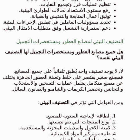
تنظيم عمليات فرز وتجميع النفايات.
رفع مستوى الاستعداد لحالات الطوارئ البيئية.
توثيق أعمال المتابعة والتفتيش والصيانة.
تحديد مسؤوليات العاملين في تطبيق الإجراءات البيئية.
دعم استمرارية التشغيل وفق متطلبات الامتثال البيئي.
التصنيف البيئي لمصانع العطور ومستحضرات التجميل
هل جميع مصانع العطور ومستحضرات التجميل لها التصنيف
البيئي نفسه؟
لا، لا يوجد تصنيف واحد يُطبق تلقائياً على جميع المصانع.
فمصنع صغير يقتصر على خلط وتعبئة العطور الجاهزة يختلف
عن مصنع متكامل يشمل عمليات التسخين والاستحلاب
والتجانس وتحضير الكريمات والشامبو والصابون السائل.
ومن العوامل التي تؤثر في
التصنيف البيئي
:
الطاقة الإنتاجية السنوية للمصنع.
أنواع المنتجات التي يتم تصنيعها.
كمية الكحول والمذيبات المخزنة والمستخدمة.
طبيعة وتركيز المواد الكيميائية.
حجم مياه الصرف الصناعي.