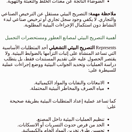
الضوضاء الناتجة عن معدات الخلط والتعبئة والتهوية.
ملاحظة مهمة:
التصريح البيئي مستقل عن الترخيص الصناعي
والتجاري. لا يكفي وجود سجل تجاري أو ترخيص صناعي لبدء
النشاط دون استكمال الإجراءات البيئية المطلوبة.
أهمية التصريح البيئي لمصانع العطور ومستحضرات التجميل
Represents
التصريح البيئي التشغيلي
أحد المتطلبات الأساسية
التي تساعد المنشأة على إثبات التزامها بالضوابط البيئية. ولا
يقتصر الحصول عليه على تقديم المستندات فقط، بل يتطلب
دراسة العمليات وتحديد الجوانب البيئية ووضع إجراءات عملية
للسيطرة على:
الانبعاثات والنفايات والمواد الكيميائية.
مياه الصرف والمخاطر البيئية المحتملة.
كما تساعد عملية إعداد المتطلبات البيئية بطريقة صحيحة
على:
تنظيم العمليات البيئية داخل المصنع.
الحد من فرص حدوث التسربات أو الانسكابات.
تحسين طرق تخزين المواد الخام والكيميائية.