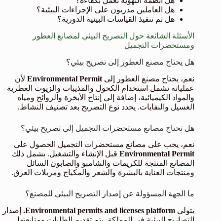
هل أنظمة التهوية تعمل بكفاءة؟
هل العاملين مدربون على الإجراءات البيئية؟
هل تم تنفيذ القياسات البيئية الدورية؟
الأسئلة الشائعة حول التصريح البيئي لمصانع العطور
ومستحضرات التجميل
هل يحتاج مصنع العطور إلى تصريح بيئي؟
نعم، يحتاج مصنع العطور إلى
Environmental Permit
لأن
عملياته تشمل استخدام الكحول والمذيبات والزيوت العطرية
والمواد الكيميائية، إضافة إلى إنتاج الأبخرة والروائح ومياه
الغسيل والنفايات. يحدد نوع التصريح بعد تصنيف النشاط.
هل تحتاج مصانع مستحضرات التجميل إلى تصريح بيئي؟
نعم، يجب على مصانع مستحضرات التجميل الحصول على
Environmental Permit
قبل الإنشاء والتشغيل. يشمل ذلك
المصانع المنتجة للكريمات والشامبو والصابون السائل
ومنتجات العناية بالبشرة والشعر والمكياج ومزيلات العرق.
ما الجهة المسؤولة عن إصدار التصريح البيئي للمصنع؟
يتولى
Environmental permits and licenses platform.
إصدار
التصاريح البيئية في المملكة. يتم تقديم الطلبات ومتابعتها