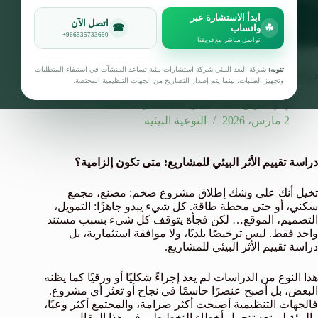
ابدأ الاستشارة عبر
اتصل الآن
☎
☘
واتساب
+966535733690
تواصل مباشر مع فريقنا
تنويه:
شركة البعد البيئي شركة استشارات بيئية تساعد المنشآت في استيفاء المتطلبات
دراسة تقييم الأثر البيئي للمشاريع: متى تكون إلزامية؟
وتجهيز الطلبات، بينما يتم إصدار التصاريح من الجهات التنظيمية المختصة.
فريق البعد البيئي للاستشارات البيئية
2 مارس، 2026
التوعية البيئية
دراسة تقييم الأثر البيئي للمشاريع: متى تكون إلزامية؟
تخيل أنك على وشك إطلاق مشروع ضخم: مصنع، مجمع
سكني، أو حتى محطة طاقة. كل شيء يبدو جاهزًا: التمويل،
التصميم، الموقع… لكن فجأة يتوقف كل شيء بسبب مستند
واحد فقط. ليس ترخيصًا بلديًا، ولا موافقة استثمارية، بل
دراسة تقييم الأثر البيئي للمشاريع.
هذا النوع من الدراسات لم يعد إجراءً شكليًا أو ورقيًا كما يظنه
البعض، بل أصبح عنصرًا حاسمًا في نجاح أو تعثر أي مشروع.
فالجهات التنظيمية أصبحت أكثر صرامة، والمجتمع أكثر وعيًا،
والبيئة لم تعد تتحمل أخطاء التخطيط. وفي هذا المقال