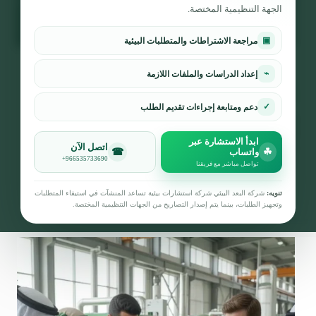
الجهة التنظيمية المختصة.
▣
مراجعة الاشتراطات والمتطلبات البيئية
التوعية البيئية
⌁
إعداد الدراسات والملفات اللازمة
شهادة HPD في السعودية للمصانع ومواد البناء:
إفصاح المكونات وسلاسل الموردين
✓
دعم ومتابعة إجراءات تقديم الطلب
أصبحت شهادة HPD في السعودية من الوثائق
المهمة للمصانع وموردي مواد البناء الذين يرغبون
ابدأ الاستشارة عبر
في دعم منتجاتهم داخل مشاريع البناء المستدام،
اتصل الآن
☎
☘
واتساب
+966535733690
خصوصًا…
تواصل مباشر مع فريقنا
فريق البعد البيئي للاستشارات البيئية
5 أغسطس، 2026
تنويه:
شركة البعد البيئي شركة استشارات بيئية تساعد المنشآت في استيفاء المتطلبات
وتجهيز الطلبات، بينما يتم إصدار التصاريح من الجهات التنظيمية المختصة.