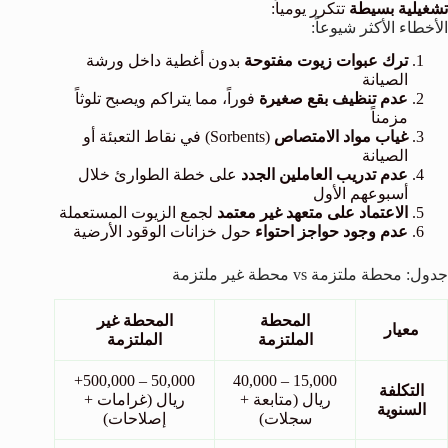
تشغيلية بسيطة
تتكرر يومياً:
الأخطاء الأكثر شيوعاً:
ترك عبوات زيوت مفتوحة
بدون أغطية داخل ورشة
الصيانة
عدم تنظيف بقع صغيرة
فوراً، مما يتراكم ويصبح تلوثاً
مزمناً
غياب مواد الامتصاص
(Sorbents) في نقاط التعبئة أو
الصيانة
عدم تدريب العاملين الجدد
على خطة الطوارئ خلال
أسبوعهم الأول
الاعتماد على متعهد غير معتمد
لجمع الزيوت المستعملة
عدم وجود حواجز احتواء
حول خزانات الوقود الأرضية
جدول: محطة ملتزمة vs محطة غير ملتزمة
المحطة
المحطة غير
معيار
الملتزمة
الملتزمة
50,000 – 500,000+
15,000 – 40,000
التكلفة
ريال (متابعة +
ريال (غرامات +
السنوية
سجلات)
إصلاحات)