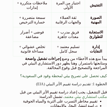
اجتياز من المرة
ملاحظات متكررة +
التفتيش
الأولى
إنذارات
الصورة
ثقة العملاء
سمعة متضررة +
المهنية
والجهات الرقابية
خسارة الترخيص
الاستجابة
فريق مدرب +
فوضى + أضرار
للطوارئ
معدات جاهزة
مضاعفة
إدارة
تسليم معتمد +
تخلص عشوائي +
النفايات
سجل كامل
مساءلة قانونية
يبدأ منع هذه الأخطاء من وضع
إجراءات تشغيل واضحة
ومتابعتها باستمرار. وهنا يظهر دور الاستشاري البيئي في
المراجعة والتصحيح قبل وقوع المخالفة.
كيف تحصل على تصريح بيئي لمحطة وقود في السعودية؟
الخطوة 1: تقديم دراسة تقييم الأثر البيئي (EIA)
قبل التشغيل، يجب إعداد دراسة تقييم الأثر البيئي من قبل
مكتب استشاري بيئي معتمد
. تشمل الدراسة:
تقييم مخاطر التسرب على التربة والمياه الجوفية
دراسة انتشار البخار والانبعاثات