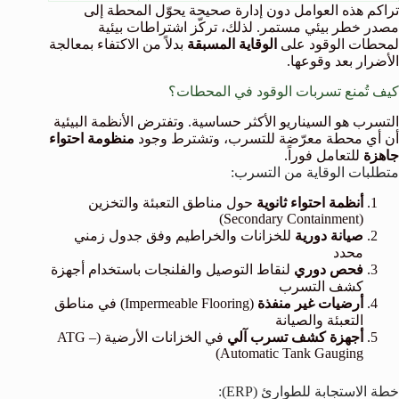
تراكم هذه العوامل دون إدارة صحيحة يحوّل المحطة إلى
مصدر خطر بيئي مستمر. لذلك، تركّز اشتراطات بيئية
لمحطات الوقود على
الوقاية المسبقة
بدلاً من الاكتفاء بمعالجة
الأضرار بعد وقوعها.
كيف تُمنع تسربات الوقود في المحطات؟
التسرب هو السيناريو الأكثر حساسية. وتفترض الأنظمة البيئية
أن أي محطة معرّضة للتسرب، وتشترط وجود
منظومة احتواء
جاهزة
للتعامل فوراً.
متطلبات الوقاية من التسرب:
أنظمة احتواء ثانوية
حول مناطق التعبئة والتخزين
(Secondary Containment)
صيانة دورية
للخزانات والخراطيم وفق جدول زمني
محدد
فحص دوري
لنقاط التوصيل والفلنجات باستخدام أجهزة
كشف التسرب
أرضيات غير منفذة
(Impermeable Flooring) في مناطق
التعبئة والصيانة
أجهزة كشف تسرب آلي
في الخزانات الأرضية (ATG –
Automatic Tank Gauging)
خطة الاستجابة للطوارئ (ERP):