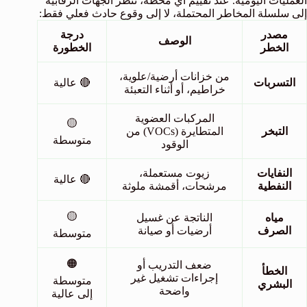
العمليات اليومية. عند تقييم أي محطة، تنظر الجهات الرقابية
إلى سلسلة المخاطر المحتملة، لا إلى وقوع حادث فعلي فقط:
مصدر
درجة
الوصف
الخطر
الخطورة
من خزانات أرضية/علوية،
التسربات
🔴 عالية
خراطيم، أو أثناء التعبئة
المركبات العضوية
🟡
التبخر
المتطايرة (VOCs) من
متوسطة
الوقود
النفايات
زيوت مستعملة،
🔴 عالية
النفطية
مرشحات، أقمشة ملوثة
🟡
مياه
الناتجة عن غسيل
الصرف
أرضيات أو صيانة
متوسطة
🟠
ضعف التدريب أو
الخطأ
إجراءات تشغيل غير
متوسطة
البشري
واضحة
إلى عالية