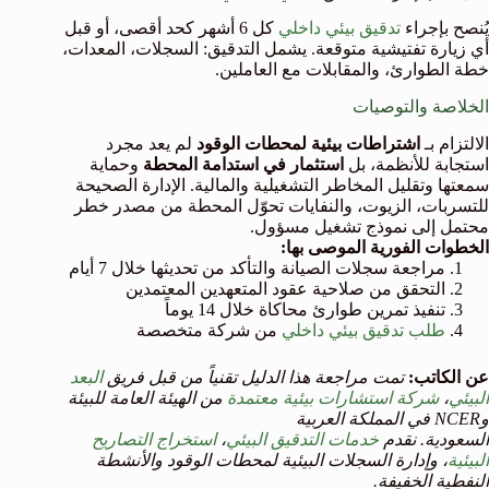
يُنصح بإجراء
تدقيق بيئي داخلي
كل 6 أشهر كحد أقصى، أو قبل
أي زيارة تفتيشية متوقعة. يشمل التدقيق: السجلات، المعدات،
خطة الطوارئ، والمقابلات مع العاملين.
الخلاصة والتوصيات
الالتزام بـ
اشتراطات بيئية لمحطات الوقود
لم يعد مجرد
استجابة للأنظمة، بل
استثمار في استدامة المحطة
وحماية
سمعتها وتقليل المخاطر التشغيلية والمالية. الإدارة الصحيحة
للتسربات، الزيوت، والنفايات تحوّل المحطة من مصدر خطر
محتمل إلى نموذج تشغيل مسؤول.
الخطوات الفورية الموصى بها:
مراجعة سجلات الصيانة والتأكد من تحديثها خلال 7 أيام
التحقق من صلاحية عقود المتعهدين المعتمدين
تنفيذ تمرين طوارئ محاكاة خلال 14 يوماً
طلب تدقيق بيئي داخلي
من شركة متخصصة
عن الكاتب:
تمت مراجعة هذا الدليل تقنياً من قبل فريق
البعد
البيئي
،
شركة استشارات بيئية معتمدة
من الهيئة العامة للبيئة
وNCER في المملكة العربية
السعودية. نقدم
خدمات التدقيق البيئي
،
استخراج التصاريح
البيئية
، وإدارة السجلات البيئية لمحطات الوقود والأنشطة
النفطية الخفيفة.