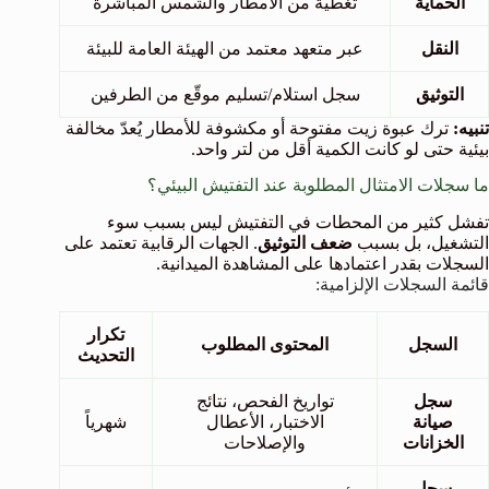
الحماية
تغطية من الأمطار والشمس المباشرة
النقل
عبر متعهد معتمد من الهيئة العامة للبيئة
التوثيق
سجل استلام/تسليم موقّع من الطرفين
تنبيه:
ترك عبوة زيت مفتوحة أو مكشوفة للأمطار يُعدّ مخالفة
بيئية حتى لو كانت الكمية أقل من لتر واحد.
ما سجلات الامتثال المطلوبة عند التفتيش البيئي؟
تفشل كثير من المحطات في التفتيش ليس بسبب سوء
التشغيل، بل بسبب
ضعف التوثيق
. الجهات الرقابية تعتمد على
السجلات بقدر اعتمادها على المشاهدة الميدانية.
قائمة السجلات الإلزامية:
تكرار
السجل
المحتوى المطلوب
التحديث
سجل
تواريخ الفحص، نتائج
صيانة
الاختبار، الأعطال
شهرياً
الخزانات
والإصلاحات
سجل