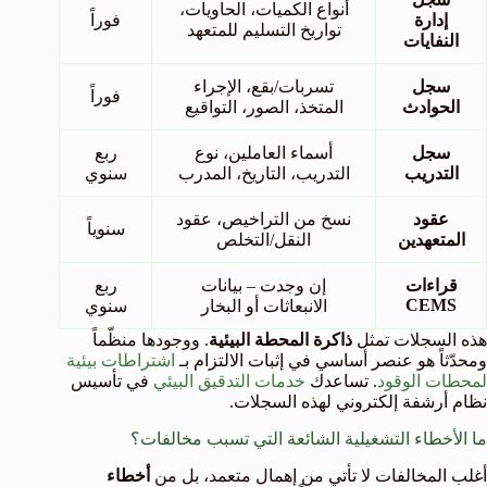
أنواع الكميات، الحاويات،
إدارة
فوراً
تواريخ التسليم للمتعهد
النفايات
سجل
تسربات/بقع، الإجراء
فوراً
الحوادث
المتخذ، الصور، التواقيع
سجل
أسماء العاملين، نوع
ربع
التدريب
التدريب، التاريخ، المدرب
سنوي
عقود
نسخ من التراخيص، عقود
سنوياً
المتعهدين
النقل/التخلص
قراءات
إن وجدت – بيانات
ربع
CEMS
الانبعاثات أو البخار
سنوي
هذه السجلات تمثل
ذاكرة المحطة البيئية
. ووجودها منظّماً
ومحدّثاً هو عنصر أساسي في إثبات الالتزام بـ
اشتراطات بيئية
لمحطات الوقود
. تساعدك
خدمات التدقيق البيئي
في تأسيس
نظام أرشفة إلكتروني لهذه السجلات.
ما الأخطاء التشغيلية الشائعة التي تسبب مخالفات؟
أغلب المخالفات لا تأتي من إهمال متعمد، بل من
أخطاء