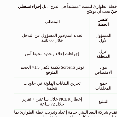
خطة الطوارئ ليست “مستنداً في الدرج”، بل
إجراء تشغيلي
حيّ
يجب أن يوضّح:
عنصر
المتطلب
الخطة
المسؤول
تحديد اسم/دور المسؤول عن التدخل
الأول
خلال 60 ثانية
عزل
إجراءات إخلاء وتحديد محيط آمن
المنطقة
مواد
توفر Sorbents بكمية تكفي 1.5× الحجم
الامتصاص
المتوقع
جمع
تخزين النفايات الملوثة في حاويات
المخلفات
مُعلّمة
إخطار NCER خلال ساعتين + تقرير
التبليغ
خلال 72 ساعة
تقدم شركة البعد البيئي خدمة إعداد وتدريب خطة الطوارئ بما