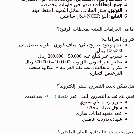
جمع المخلفات:
ضعها في حاويات مخصصة
التوثيق:
صوّر الحادث، سجّل الكمية، احفظ عينة
التبليغ:
أبلغ NCER خلال ساعتين
ما هي الغرامات البيئية لمحطات الوقود؟
تتراوح الغرامات:
عدم وجود تصريح بيئي: إيقاف فوري + غرامة تصل إلى
100,000 ريال
تسرب غير مُبلّغ عنه: 50,000 – 200,000 ريال
تخلص غير قانوني بالزيوت: 100,000 – 500,000 ريال
تكرار المخالفة: مضاعفة الغرامة + إمكانية سحب
الترخيص التجاري
هل يمكن تجديد التصريح البيئي إلكترونياً؟
نعم، يتم تجديد التصريح البيئي عبر
منصة NCER
بعد تقديم:
تقرير رصد بيئي سنوي
سجل صيانة محدّث
عقد متعهد نفايات ساري
شهادة تدريب عاملين
متى يجب إجراء التدقيق البيئي الداخلي؟