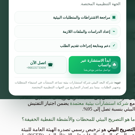
الجهة التنظيمية المختصة.
▣
مراجعة الاشتراطات والمتطلبات البيئية
⌁
تصريح بيئي للمحطات 2026: اشتراطات الزيوت والتسربات
إعداد الدراسات والملفات اللازمة
والتفتيش
✓
دعم ومتابعة إجراءات تقديم الطلب
فريق البعد البيئي للاستشارات البيئية
25 مايو، 2026
التوعية البيئية
ابدأ الاستشارة عبر
اتصل الآن
☎
☘
واتساب
+966535733690
تواصل مباشر مع فريقنا
اشتراطات بيئية لمحطات الوقود في السعودية تشترط أنظمة
احتواء للتسربات، إدارة منظمة للزيوت المستعملة والنفايات
تنويه:
شركة البعد البيئي شركة استشارات بيئية تساعد المنشآت في استيفاء المتطلبات
النفطية، خطة استجابة للطوارئ فعّالة، وسجلات صيانة دورية
وتجهيز الطلبات، بينما يتم إصدار التصاريح من الجهات التنظيمية المختصة.
محدّثة. أي تسرب بسيط أو تخزين غير صحيح للزيوت قد يؤدي
إلى غرامات تصل إلى 100,000 ريال وإيقاف التشغيل. التعاقد
مع
شركة استشارات بيئية معتمدة
يضمن اجتياز التفتيش
البيئي بنسبة تصل إلى 95%.
ما هو التصريح البيئي للمحطات والأنشطة النفطية الخفيفة؟
التصريح البيئي
هو ترخيص رسمي تصدره الهيئة العامة للبيئة