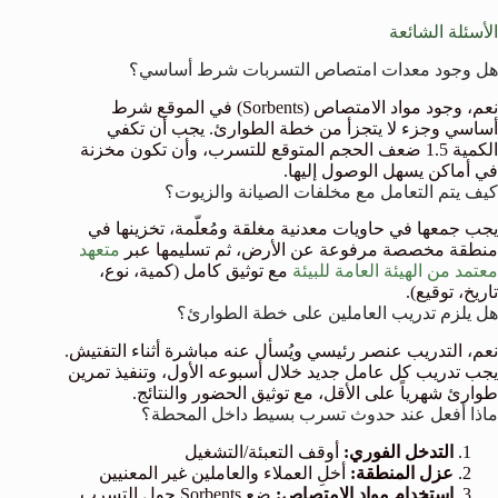
الأسئلة الشائعة
هل وجود معدات امتصاص التسربات شرط أساسي؟
نعم، وجود مواد الامتصاص (Sorbents) في الموقع شرط
أساسي وجزء لا يتجزأ من خطة الطوارئ. يجب أن تكفي
الكمية 1.5 ضعف الحجم المتوقع للتسرب، وأن تكون مخزنة
في أماكن يسهل الوصول إليها.
كيف يتم التعامل مع مخلفات الصيانة والزيوت؟
يجب جمعها في حاويات معدنية مغلقة ومُعلّمة، تخزينها في
منطقة مخصصة مرفوعة عن الأرض، ثم تسليمها عبر
متعهد
معتمد من الهيئة العامة للبيئة
مع توثيق كامل (كمية، نوع،
تاريخ، توقيع).
هل يلزم تدريب العاملين على خطة الطوارئ؟
نعم، التدريب عنصر رئيسي ويُسأل عنه مباشرة أثناء التفتيش.
يجب تدريب كل عامل جديد خلال أسبوعه الأول، وتنفيذ تمرين
طوارئ شهرياً على الأقل، مع توثيق الحضور والنتائج.
ماذا أفعل عند حدوث تسرب بسيط داخل المحطة؟
التدخل الفوري:
أوقف التعبئة/التشغيل
عزل المنطقة:
أخلِ العملاء والعاملين غير المعنيين
استخدام مواد الامتصاص:
ضع Sorbents حول التسرب