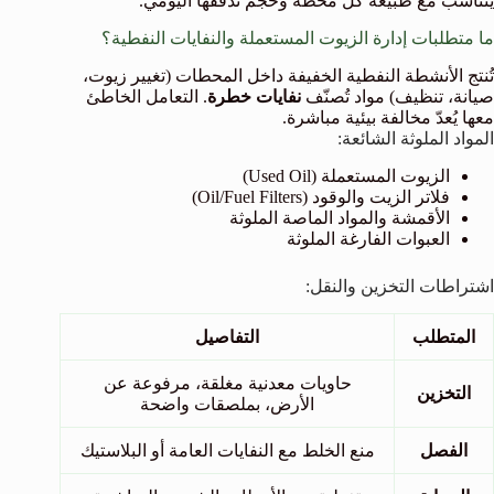
يتناسب مع طبيعة كل محطة وحجم تدفقها اليومي.
ما متطلبات إدارة الزيوت المستعملة والنفايات النفطية؟
تُنتج الأنشطة النفطية الخفيفة داخل المحطات (تغيير زيوت،
صيانة، تنظيف) مواد تُصنّف
نفايات خطرة
. التعامل الخاطئ
معها يُعدّ مخالفة بيئية مباشرة.
المواد الملوثة الشائعة:
الزيوت المستعملة (Used Oil)
فلاتر الزيت والوقود (Oil/Fuel Filters)
الأقمشة والمواد الماصة الملوثة
العبوات الفارغة الملوثة
اشتراطات التخزين والنقل:
المتطلب
التفاصيل
حاويات معدنية مغلقة، مرفوعة عن
التخزين
الأرض، بملصقات واضحة
الفصل
منع الخلط مع النفايات العامة أو البلاستيك