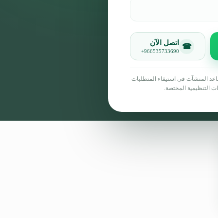
اتصل الآن
☎
+966535733690
اعد المنشآت في استيفاء المتطلبات
ات التنظيمية المختصة.