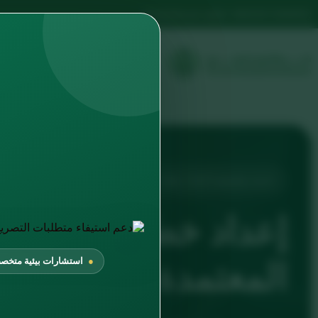
info@albuad.sa
966535733690 +
الرئيسية
الخدمات
من ن
خدمة متخصصة لإعداد خطة الإدارة البيئية EMP
استشارات بيئية متخص
المعتمدة في السعود