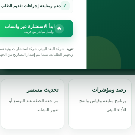
تساعدك شركة البعد البيئي على إعداد خطة الإدارة البيئية EMP للمنشآت والمشاريع في السعودية، بما يشمل
✓
دعم ومتابعة إجراءات تقديم الطلب
 النفايات والانبعاثات، خطة الطوارئ، برنامج الرصد،
ء الإنشاء أو التشغيل أو التجديد.
ابدأ الاستشارة عبر واتساب
☘
تواصل مباشر مع فريقنا
تنويه:
شركة البعد البيئي شركة استشارات بيئية تس
وتجهيز الطلبات، بينما يتم إصدار التصاريح من الجه
رصد ومؤشرات
تحديث مستمر
برنامج متابعة وقياس واضح
مراجعة الخطة عند التوسع أو
للأداء البيئي.
تغيير النشاط.